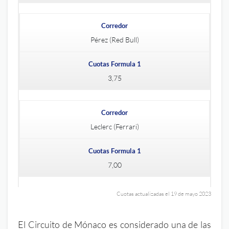
Pérez (Red Bull)
3,75
Leclerc (Ferrari)
7,00
Cuotas actualizadas el 19 de mayo 2023
El Circuito de Mónaco es considerado una de las