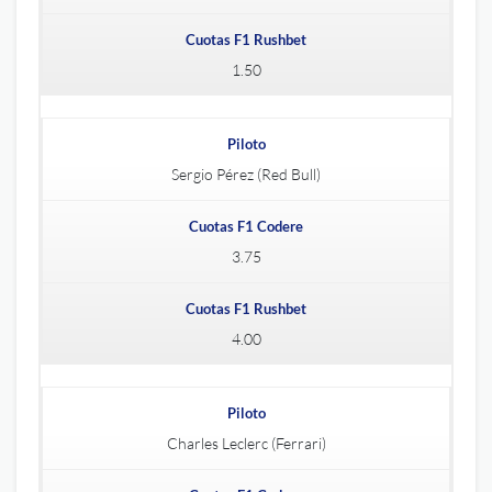
1.50
Sergio Pérez (Red Bull)
3.75
4.00
Charles Leclerc (Ferrari)