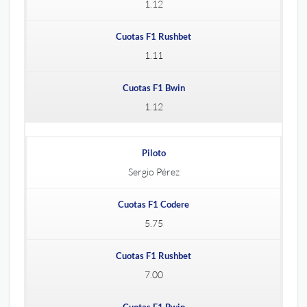
1.12
1.11
1.12
Sergio Pérez
5.75
7.00