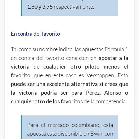
1.80 y 3.75
respectivamente.
En contra del favorito
Tal como su nombre indica, las apuestas Fórmula 1
en contra del favorito consisten en
apostar a la
victoria de cualquier otro piloto menos el
favorito
, que en este caso es Verstappen. Esta
puede ser una excelente alternativa si crees que
la victoria podría ser para Pérez, Alonso o
cualquier otro de los favoritos
de la competencia.
Para el mercado colombiano, esta
apuesta está disponible en Bwin, con