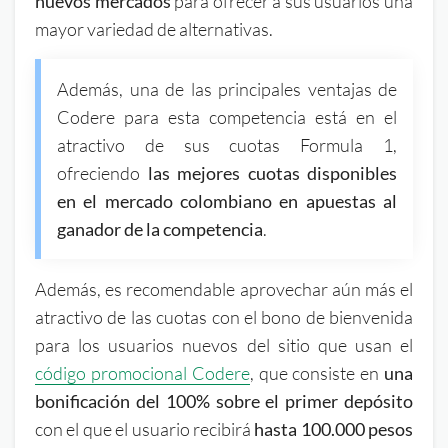
nuevos mercados
para ofrecer a sus usuarios una
mayor variedad de alternativas.
Además, una de las principales ventajas de
Codere para esta competencia está en el
atractivo de sus cuotas Formula 1,
ofreciendo
las mejores cuotas disponibles
en el mercado colombiano en apuestas al
ganador de la competencia
.
Además, es recomendable aprovechar aún más el
atractivo de las cuotas con el bono de bienvenida
para los usuarios nuevos del sitio que usan el
código promocional Codere
, que consiste en
una
bonificación del 100% sobre el primer depósito
con el que el usuario recibirá
hasta 100.000 pesos