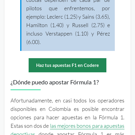
pilotos que enfrentemos, por
ejemplo: Leclerc (1.25) y Sains (3.65),
Hamilton (1.40) y Russell (2.75) e
incluso Verstappen (1.10) y Pérez
(6.00).
Haz tus apuestas F1 en Codere
¿Dónde puedo apostar Fórmula 1?
Afortunadamente, en casi todos los operadores
disponibles en Colombia es posible encontrar
opciones para hacer apuestas en la Fórmula 1.
Estas son dos de
las mejores bonos para apuestas
deportivas
donde apostar Fórmula 1 es más