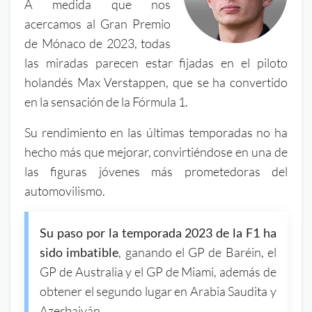
A medida que nos
acercamos al Gran Premio
de Mónaco de 2023, todas
las miradas parecen estar fijadas en el piloto
holandés Max Verstappen, que se ha convertido
en la sensación de la Fórmula 1.
Su rendimiento en las últimas temporadas no ha
hecho más que mejorar, convirtiéndose en una de
las figuras jóvenes más prometedoras del
automovilismo.
Su paso por la temporada 2023 de la F1 ha
sido imbatible
, ganando el GP de Baréin, el
GP de Australia y el GP de Miami, además de
obtener el segundo lugar en Arabia Saudita y
Azerbaiyán.