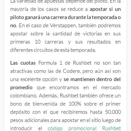
La variedad de apuestas depende del piloto. En la
mayoría de los casos se reduce a
apostar si un
piloto ganará una carrera durante la temporada o
no
. En el caso de Verstappen, también podremos
apostar sobre la cantidad de victorias en sus
primeras 10 carreras y sus resultados en
diferentes circuitos de esta temporada.
Las cuotas
Formula 1 de Rushbet no son tan
atractivas como las de Codere, pero aún así son
una excelente opción y
se mantienen dentro del
promedio
que encontramos en el mercado
colombiano. Además, Rushbet también ofrece un
bono de bienvenida de 100% sobre el primer
depósito con el que recibiremos hasta 50.000
pesos adicionales para apostar en el sitio luego de
introducir el
código promocional Rushbet