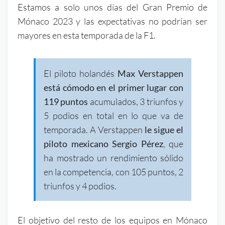
Estamos a solo unos días del Gran Premio de
Mónaco 2023 y las expectativas no podrían ser
mayores en esta temporada de la F1.
El piloto holandés
Max Verstappen
está cómodo en el primer lugar con
119 puntos
acumulados, 3 triunfos y
5 podios en total en lo que va de
temporada. A Verstappen
le sigue el
piloto mexicano Sergio Pérez
, que
ha mostrado un rendimiento sólido
en la competencia, con 105 puntos, 2
triunfos y 4 podios.
El objetivo del resto de los equipos en Mónaco