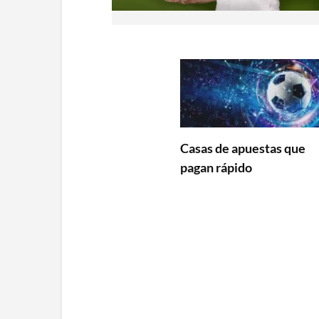
Casas de apuestas que
pagan rápido