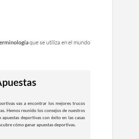
terminología
que se utiliza en el mundo
Apuestas
portivas vas a encontrar los mejores trucos
vas. Hemos reunido los consejos de nuestros
 apuestas deportivas con éxito en las casas
escubre cómo ganar apuestas deportivas.