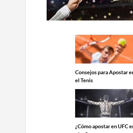
Consejos para Apostar e
el Tenis
¿Cómo apostar en UFC e