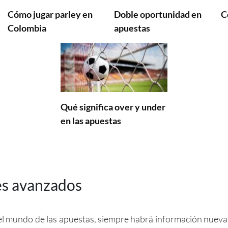
Cómo jugar parley en
Doble oportunidad en
C
Colombia
apuestas
Qué significa over y under
en las apuestas
es avanzados
el mundo de las apuestas, siempre habrá información nueva