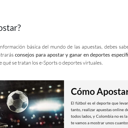
ostar?
información básica del mundo de las apuestas, debes sab
ntrarás
consejos para apostar y ganar en deportes específ
qué se tratan los e-Sports o deportes virtuales.
Cómo Apostar 
El fútbol es el deporte que lev
tanto, realizar apuestas online 
todos lados, y Colombia no es la 
te vamos a mostrar unos cuanto