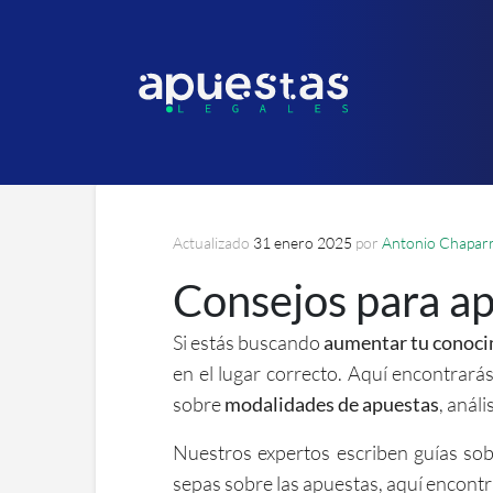
Actualizado
31 enero 2025
por
Antonio Chapar
Consejos para ap
Si estás buscando
aumentar tu conoci
en el lugar correcto. Aquí encontrará
sobre
modalidades de apuestas
, anál
Nuestros expertos escriben guías so
sepas sobre las apuestas, aquí encontra