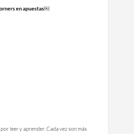
orners en apuestas￼
 por leer y aprender. Cada vez son más