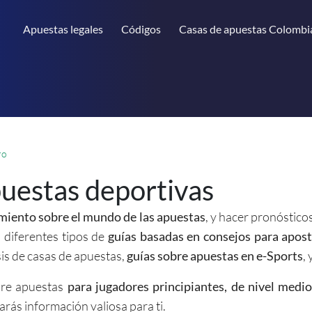
Apuestas legales
Códigos
Casas de apuestas Colombi
ro
uestas deportivas
miento sobre el mundo de las apuestas
, y hacer pronóstic
s diferentes tipos de
guías basadas en consejos para apost
isis de casas de apuestas,
guías sobre apuestas en e-Sports
,
bre apuestas
para jugadores principiantes, de nivel medi
rás información valiosa para ti.