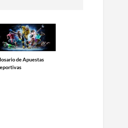
losario de Apuestas
eportivas