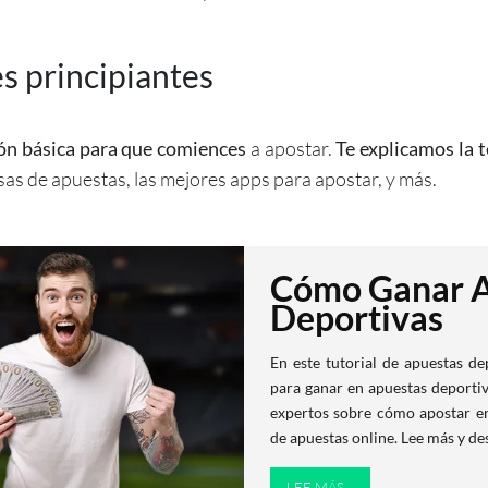
s principiantes
ón básica para que comiences
a apostar.
Te explicamos la 
sas de apuestas, las mejores apps para apostar, y más.
Cómo Ganar 
Deportivas
En este tutorial de apuestas de
para ganar en apuestas deporti
expertos sobre cómo apostar en
de apuestas online. Lee más y d
LEE MÁS…