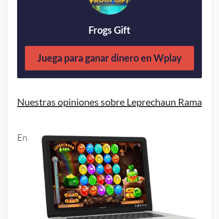
Frogs Gift
Juega para ganar dinero en Wplay
Nuestras opiniones sobre
Leprechaun Rama
En