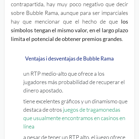
contrapartida, hay muy poco negativo que decir
sobre Bubble Rama, aunque para ser imparciales
hay que mencionar que el hecho de que
los
símbolos tengan el mismo valor, en el largo plazo
limita el potencial de obtener premios grandes
.
Ventajas i desventajas de Bubble Rama
un RTP medio-alto que ofrece a los
jugadores más probabilidad de recuperar el
dinero apostado.
tiene excelentes gráficos y un dinamismo que
destaca de otros
juegos de tragamonedas
que usualmente encontramos en casinos en
línea
a pesar de tener un RTP alto, el juego ofrece