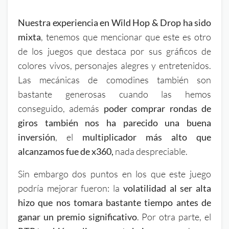
Nuestra experiencia en Wild Hop & Drop ha sido
mixta
, tenemos que mencionar que este es otro
de los juegos que destaca por sus gráficos de
colores vivos, personajes alegres y entretenidos.
Las mecánicas de comodines también son
bastante generosas cuando las hemos
conseguido, además
poder comprar rondas de
giros también nos ha parecido una buena
inversión
, el
multiplicador más alto que
alcanzamos fue de x360,
nada despreciable.
Sin embargo dos puntos en los que este juego
podría mejorar fueron: la
volatilidad al ser alta
hizo que nos tomara bastante tiempo antes de
ganar un premio significativo
. Por otra parte, el