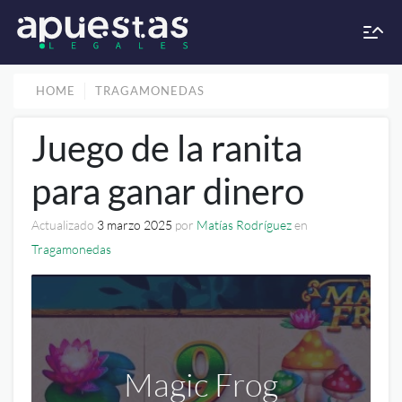
HOME
TRAGAMONEDAS
Juego de la ranita
para ganar dinero
Actualizado
3 marzo 2025
por
Matías Rodríguez
en
Tragamonedas
Magic Frog