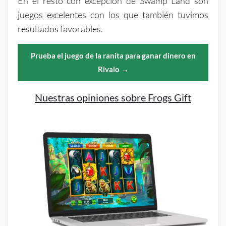
En el resto con excepción de Swamp Land son
juegos excelentes con los que también tuvimos
resultados favorables.
Prueba el juego de la ranita para ganar dinero en
Rivalo →
Nuestras opiniones sobre Frogs Gift