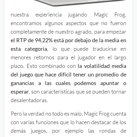
nuestra experiencia jugando Magic Frog,
encontramos algunos aspectos que no fueron
completamente de nuestro agrado, para empezar
el RTP de 94.22% está por debajo de la media en
esta categoría
, lo que puede traducirse en
menores retornos para el jugador en el largo
plazo. Esto combinado con
la volatilidad media
del juego que hace difícil tener un promedio de
ganancias a las cuales podemos apuntar o
esperar
, son características que se pueden tornar
desalentadoras.
Pero la verdad no todo es malo, Magic Frog cuenta
con varias funciones que lo hacen destacar de los
demás juegos, por ejemplo las rondas de