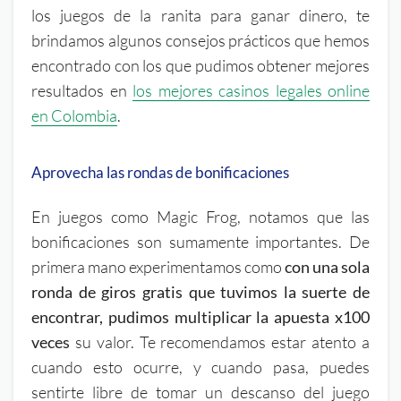
los juegos de la ranita para ganar dinero, te
brindamos algunos consejos prácticos que hemos
encontrado con los que pudimos obtener mejores
resultados en
los mejores casinos legales online
en Colombia
.
Aprovecha las rondas de bonificaciones
En juegos como Magic Frog, notamos que las
bonificaciones son sumamente importantes. De
primera mano experimentamos como
con una sola
ronda de giros gratis que tuvimos la suerte de
encontrar, pudimos multiplicar la apuesta x100
veces
su valor. Te recomendamos estar atento a
cuando esto ocurre, y cuando pasa, puedes
sentirte libre de tomar un descanso del juego