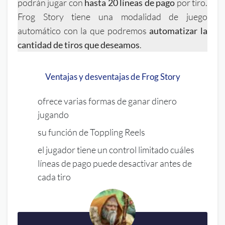
podrán jugar con
hasta 20 líneas de pago
por tiro.
Frog Story tiene una modalidad de juego
automático con la que podremos
automatizar la
cantidad de tiros que deseamos
.
Ventajas y desventajas de Frog Story
ofrece varias formas de ganar dinero
jugando
su función de Toppling Reels
el jugador tiene un control limitado cuáles
líneas de pago puede desactivar antes de
cada tiro