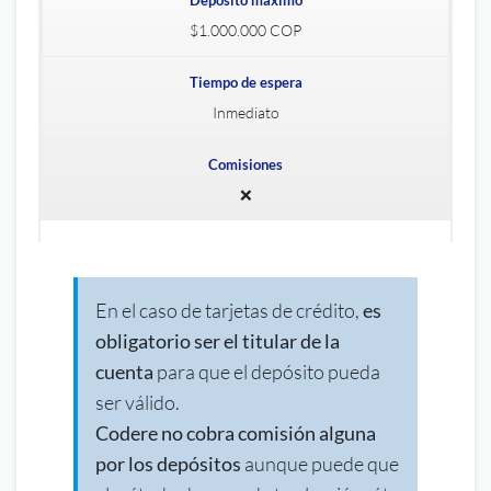
$1.000.000 COP
Inmediato
❌
En el caso de tarjetas de crédito,
es
obligatorio ser el titular de la
cuenta
para que el depósito pueda
ser válido.
Codere no cobra comisión alguna
por los depósitos
aunque puede que