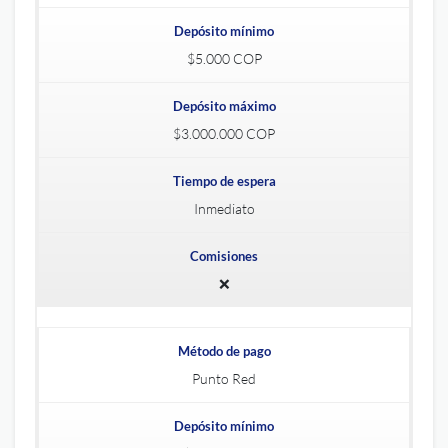
$5.000 COP
$3.000.000 COP
Inmediato
❌
Punto Red