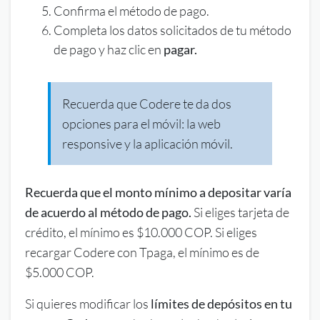
Confirma el método de pago.
Completa los datos solicitados de tu método
de pago y haz clic en
pagar.
Recuerda que Codere te da dos
opciones para el móvil: la web
responsive y la aplicación móvil.
Recuerda que el monto mínimo a depositar varía
de acuerdo al método de pago.
Si eliges tarjeta de
crédito, el mínimo es $10.000 COP. Si eliges
recargar Codere con Tpaga, el mínimo es de
$5.000 COP.
Si quieres modificar los
límites de depósitos en tu