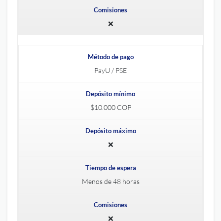
❌
PayU / PSE
$10.000 COP
❌
Menos de 48 horas
❌