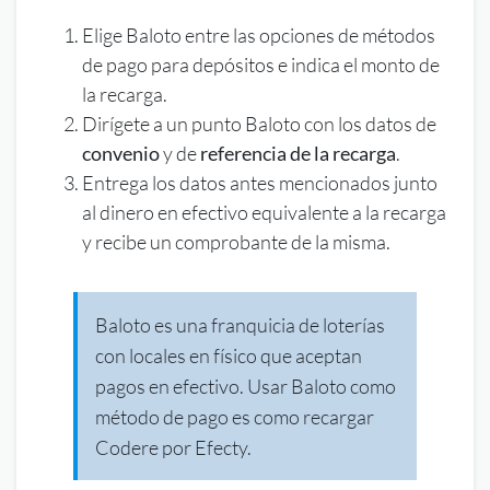
Elige Baloto entre las opciones de métodos
de pago para depósitos e indica el monto de
la recarga.
Dirígete a un punto Baloto con los datos de
convenio
y de
referencia de la recarga
.
Entrega los datos antes mencionados junto
al dinero en efectivo equivalente a la recarga
y recibe un comprobante de la misma.
Baloto es una franquicia de loterías
con locales en físico que aceptan
pagos en efectivo. Usar Baloto como
método de pago es como recargar
Codere por Efecty.