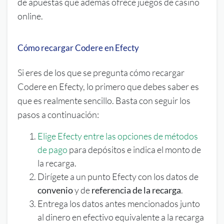
de apuestas que además ofrece juegos de casino
online.
Cómo recargar Codere en Efecty
Si eres de los que se pregunta cómo recargar
Codere en Efecty, lo primero que debes saber es
que es realmente sencillo. Basta con seguir los
pasos a continuación:
Elige Efecty entre las opciones de métodos
de pago
para depósitos e indica el monto de
la recarga.
Dirígete a un punto Efecty con los datos de
convenio
y de
referencia de la recarga
.
Entrega los datos antes mencionados junto
al dinero en efectivo equivalente a la recarga