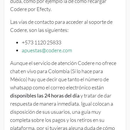
duda, como por ejemplo la de cómo recargar
Codere por Efecty.
Las vías de contacto para acceder al soporte de
Codere, son las siguientes:
+573 1120 25833
apuestas@codere.com
Aunque el servicio de atención Codere no ofrece
chat en vivo para Colombia (Sí lo hace para
México) hay que decir que tanto el número de
whatsapp como el correo electrónico están
disponibles las 24 horas del día
y tratar de dar
respuesta de manera inmediata. Igual colocan a
disposición de sus usuarios, una guía muy
completa sobre los pagos y los retiros en su
plataforma, por si tuvieras alguna duda de cómo