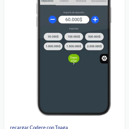
recargar Codere con Tpaga