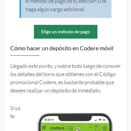
el método de pago de tu elección sí te
haga algún cargo adicional.
Elige un método de pago
Cómo hacer un depósito en Codere móvil
Llegado este punto, y sobre todo luego de conocer
los detalles del bono que obtienes con el Código
promocional Codere, es bastante probable que
desees realizar un depósito de inmediato.
Si ya
te