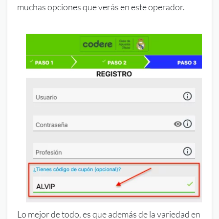
muchas opciones que verás en este operador.
Lo mejor de todo, es que además de la variedad en