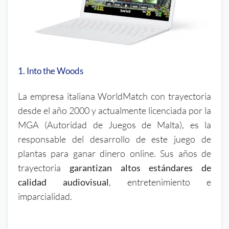
1. Into the Woods
La empresa italiana WorldMatch con trayectoria
desde el año 2000 y actualmente licenciada por la
MGA (Autoridad de Juegos de Malta), es la
responsable del desarrollo de este juego de
plantas para ganar dinero online. Sus años de
trayectoria
garantizan altos estándares de
calidad audiovisual
, entretenimiento e
imparcialidad.