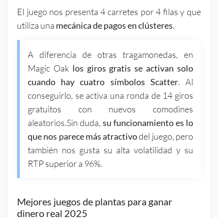
El juego nos presenta 4 carretes por 4 filas y que
utiliza una
mecánica de pagos en clústeres
.
A diferencia de otras tragamonedas, en
Magic Oak
los giros gratis se activan solo
cuando hay cuatro símbolos Scatter
. Al
conseguirlo, se activa una ronda de 14 giros
gratuitos con nuevos comodines
aleatorios.Sin duda,
su funcionamiento es lo
que nos parece más atractivo
del juego, pero
también nos gusta su alta volatilidad y su
RTP superior a 96%.
Mejores juegos de plantas para ganar
dinero real 2025