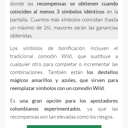
donde las
recompensas se obtienen cuando
coinciden al menos 3 símbolos idénticos
en la
pantalla. Cuantos más símbolos coincidan (hasta
un máximo de 16), mayores serán las ganancias
obtenidas.
Los símbolos de bonificación incluyen el
tradicional comodín Wild, que sustituye a
cualquier otro para completar o incrementar las
combinaciones. También están
los destellos
mágicos amarillos y azules, que sirven para
reemplazar símbolos con un comodín Wild
.
Es
una gran opción para los apostadores
colombianos experimentados
, ya que las
recompensas son tan elevadas como los riesgos.