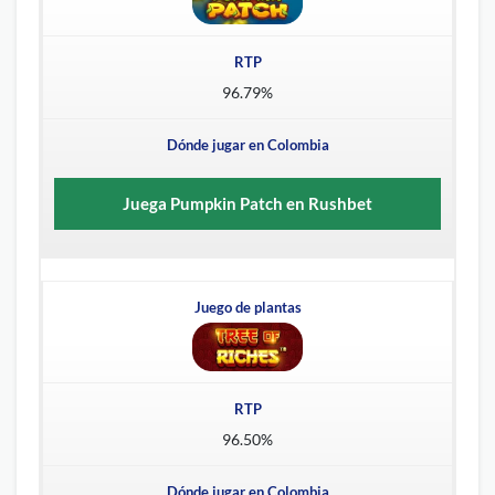
96.79%
Juega Pumpkin Patch en Rushbet
96.50%