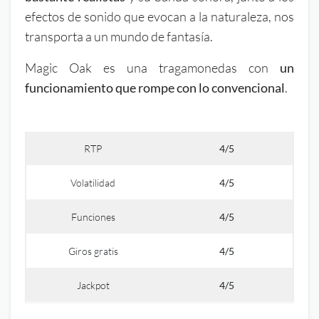
efectos de sonido que evocan a la naturaleza, nos
transporta a un mundo de fantasía.
Magic Oak es una tragamonedas con
un
funcionamiento que rompe con lo convencional
.
RTP
4/5
Volatilidad
4/5
Funciones
4/5
Giros gratis
4/5
Jackpot
4/5