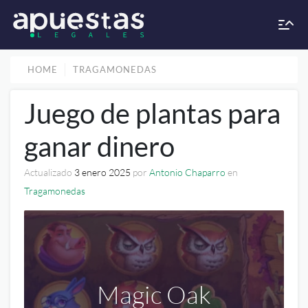
HOME
TRAGAMONEDAS
Juego de plantas para
ganar dinero
Actualizado
3 enero 2025
por
Antonio Chaparro
en
Tragamonedas
Magic Oak