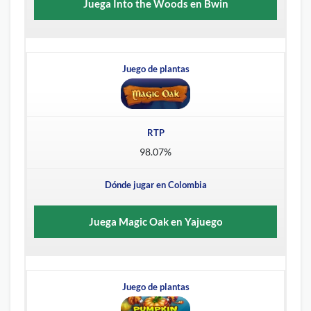
Juega Into the Woods en Bwin
98.07%
Juega Magic Oak en Yajuego