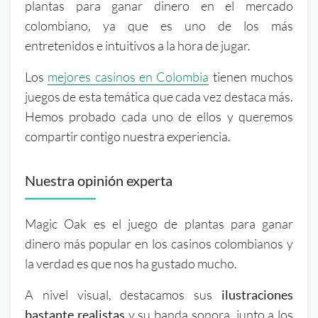
plantas para ganar dinero en el mercado
colombiano, ya que es uno de los más
entretenidos e intuitivos a la hora de jugar.
Los
mejores casinos en Colombia
tienen muchos
juegos de esta temática que cada vez destaca más.
Hemos probado cada uno de ellos y queremos
compartir contigo nuestra experiencia.
Nuestra opinión experta
Magic Oak es el juego de plantas para ganar
dinero más popular en los casinos colombianos y
la verdad es que nos ha gustado mucho.
A nivel visual, destacamos sus
ilustraciones
bastante realistas
y su banda sonora, junto a los