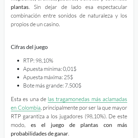
plantas
. Sin dejar de lado esa espectacular
combinación entre sonidos de naturaleza y los
propios de un casino.
Cifras del juego
RTP: 98,10%
Apuesta mínima: 0,01$
Apuesta máxima: 25$
Bote más grande: 7.500$
Esta es una de
las tragamonedas más aclamadas
en Colombia
, principalmente por ser la que mayor
RTP garantiza a los jugadores (98,10%). De este
modo,
es el juego de plantas con más
probabilidades de ganar
.