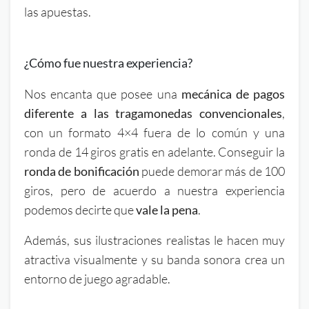
las apuestas.
¿Cómo fue nuestra experiencia?
Nos encanta que posee una
mecánica de pagos
diferente a las tragamonedas convencionales
,
con un formato 4×4 fuera de lo común y una
ronda de 14 giros gratis en adelante. Conseguir la
ronda de bonificación
puede demorar más de 100
giros, pero de acuerdo a nuestra experiencia
podemos decirte que
vale la pena
.
Además, sus ilustraciones realistas le hacen muy
atractiva visualmente y su banda sonora crea un
entorno de juego agradable.