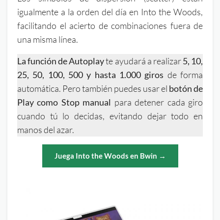
igualmente a la orden del día en Into the Woods,
facilitando el acierto de combinaciones fuera de
una misma línea.
La función de Autoplay
te ayudará a realizar
5, 10,
25, 50, 100, 500 y hasta 1.000 giros
de forma
automática. Pero también puedes usar el
botón de
Play como Stop manual
para detener cada giro
cuando tú lo decidas, evitando dejar todo en
manos del azar.
Juega Into the Woods en Bwin →