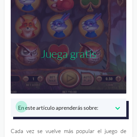
Juega gratis
En este artículo aprenderás sobre:
Cada vez se vuelve más popular el juego de