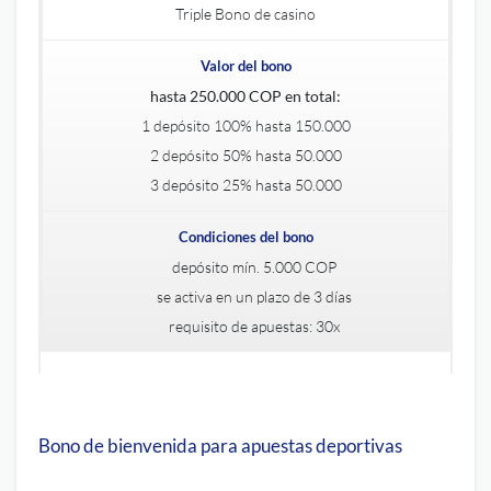
Triple Bono de casino
hasta 250.000 COP en total:
1 depósito 100% hasta 150.000
2 depósito 50% hasta 50.000
3 depósito 25% hasta 50.000
depósito mín. 5.000 COP
se activa en un plazo de 3 días
requisito de apuestas: 30x
Bono de bienvenida para apuestas deportivas