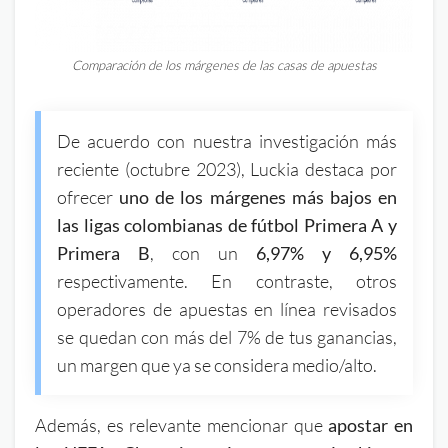
Comparación de los márgenes de las casas de apuestas
De acuerdo con nuestra investigación más
reciente (octubre 2023), Luckia destaca por
ofrecer
uno de los márgenes más bajos en
las ligas colombianas de fútbol Primera A y
Primera B
, con un
6,97% y 6,95%
respectivamente. En contraste, otros
operadores de apuestas en línea revisados
se quedan con más del 7% de tus ganancias,
un margen que ya se considera medio/alto.
Además, es relevante mencionar que
apostar en