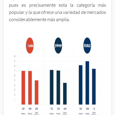
pues es precisamente esta la categoría más
popular y la que ofrece una variedad de mercados
considerablemente más amplia.