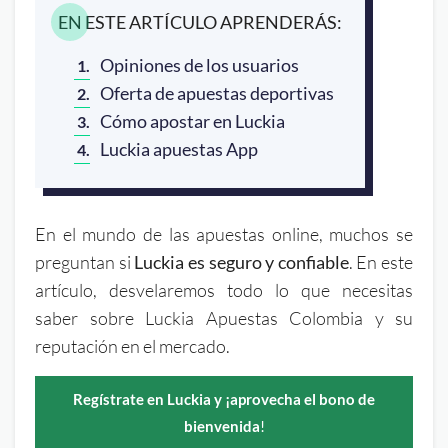
EN ESTE ARTÍCULO APRENDERÁS:
Opiniones de los usuarios
Oferta de apuestas deportivas
Cómo apostar en Luckia
Luckia apuestas App
En el mundo de las apuestas online, muchos se
preguntan si
Luckia es seguro y confiable
. En este
artículo, desvelaremos todo lo que necesitas
saber sobre Luckia Apuestas Colombia y su
reputación en el mercado.
Regístrate en Luckia y ¡aprovecha el bono de
bienvenida
!