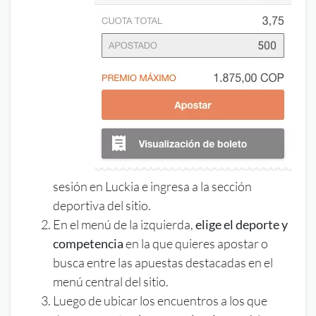
sesión en Luckia e ingresa a la sección
deportiva del sitio.
En el menú de la izquierda,
elige el deporte y
competencia
en la que quieres apostar o
busca entre las apuestas destacadas en el
menú central del sitio.
Luego de ubicar los encuentros a los que