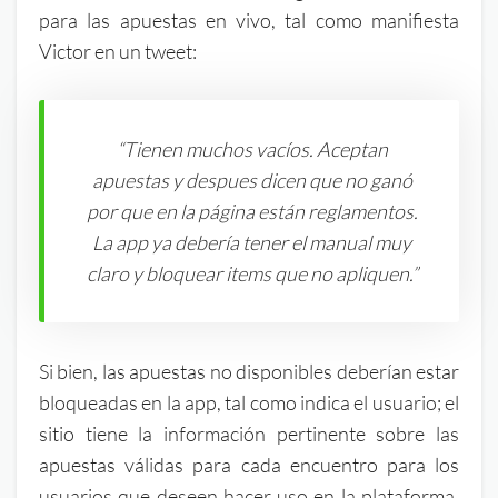
para las apuestas en vivo, tal como manifiesta
Victor en un tweet:
“Tienen muchos vacíos. Aceptan
apuestas y despues dicen que no ganó
por que en la página están reglamentos.
La app ya debería tener el manual muy
claro y bloquear items que no apliquen.”
Si bien, las apuestas no disponibles deberían estar
bloqueadas en la app, tal como indica el usuario; el
sitio tiene la información pertinente sobre las
apuestas válidas para cada encuentro para los
usuarios que deseen hacer uso en la plataforma,