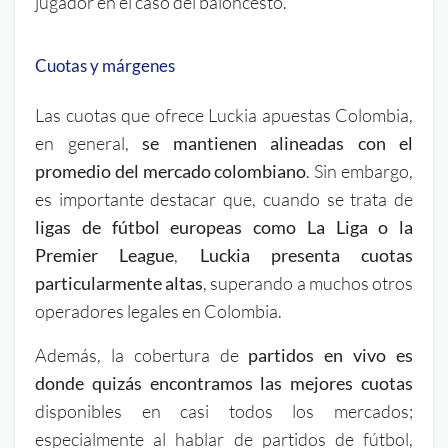
jugador en el caso del baloncesto.
Cuotas y márgenes
Las cuotas que ofrece Luckia apuestas Colombia,
en general,
se mantienen alineadas con el
promedio del mercado colombiano
. Sin embargo,
es importante destacar que, cuando se trata de
ligas de fútbol europeas como La Liga o la
Premier League
,
Luckia presenta cuotas
particularmente altas
, superando a muchos otros
operadores legales en Colombia.
Además, la cobertura de
partidos en vivo es
donde quizás encontramos las mejores cuotas
disponibles en casi todos los mercados;
especialmente al hablar de partidos de fútbol,