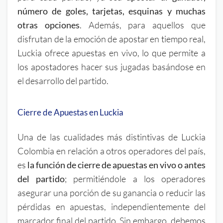
número de goles, tarjetas, esquinas y muchas
otras opciones
. Además, para aquellos que
disfrutan de la emoción de apostar en tiempo real,
Luckia ofrece apuestas en vivo, lo que permite a
los apostadores hacer sus jugadas basándose en
el desarrollo del partido.
Cierre de Apuestas en Luckia
Una de las cualidades más distintivas de Luckia
Colombia en relación a otros operadores del país,
es
la función de cierre de apuestas en vivo o antes
del partido
; permitiéndole a los operadores
asegurar una porción de su ganancia o reducir las
pérdidas en apuestas, independientemente del
marcador final del partido. Sin embargo, debemos