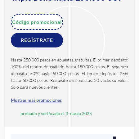
Código promocional
REGÍSTRATE
Hasta 250.000 pesos en apuestas gratuitas. El primer depósito:
100% del monto depositado hasta 150.000 pesos. El segundo
depósito: 50% hasta 50.000 pesos. El tercer depósito: 25%
hasta 50.000 pesos. Requisito de apuestas: 30 veces su valor.
Solo para nuevos clientes.
Mostrar más promociones
probado y verificado el 3 marzo 2025