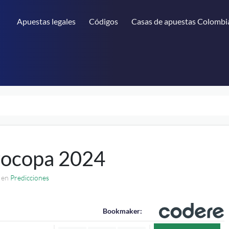
Apuestas legales
Códigos
Casas de apuestas Colombi
rocopa 2024
en
Predicciones
Bookmaker: