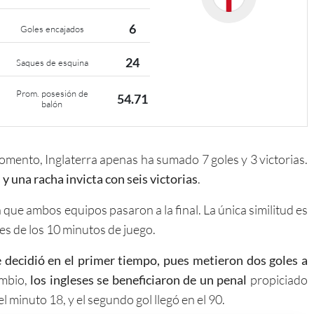
6
Goles encajados
24
Saques de esquina
Prom. posesión de
54.71
balón
momento, Inglaterra apenas ha sumado 7 goles y 3 victorias.
 una racha invicta con seis victorias
.
ue ambos equipos pasaron a la final. La única similitud es
tes de los 10 minutos de juego.
e decidió en el primer tiempo, pues metieron dos goles a
ambio,
los ingleses se beneficiaron de un penal
propiciado
 minuto 18, y el segundo gol llegó en el 90.