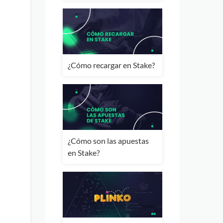
¿Cómo recargar en Stake?
¿Cómo son las apuestas
en Stake?