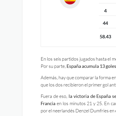
4
44
58.43
En los seis partidos jugados hasta el 
Por su parte,
España acumula 13 goles y
Además, hay que comparar la forma en q
que los dos recibieron el primer gol an
Fuera de eso,
la victoria de España s
Francia
en los minutos 21 y 25. En c
por el neerlandés Denzel Dumfries en el