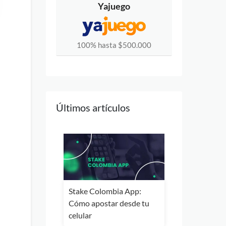
Yajuego
100% hasta $500.000
Últimos artículos
Stake Colombia App:
Cómo apostar desde tu
celular