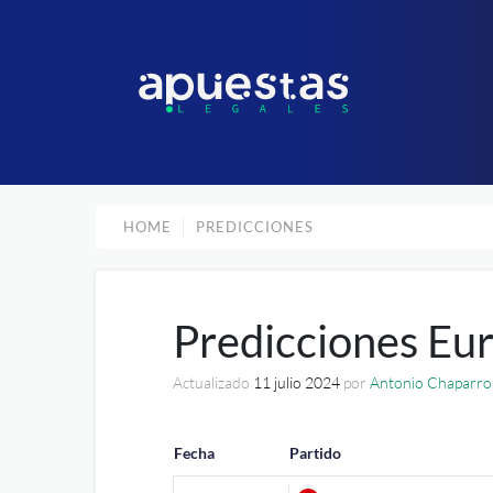
HOME
PREDICCIONES
Predicciones Eu
Actualizado
11 julio 2024
por
Antonio Chaparro
Fecha
Partido