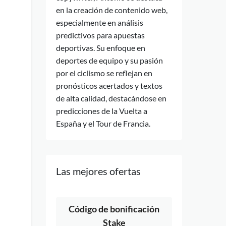
en la creación de contenido web,
especialmente en análisis
predictivos para apuestas
deportivas. Su enfoque en
deportes de equipo y su pasión
por el ciclismo se reflejan en
pronósticos acertados y textos
de alta calidad, destacándose en
predicciones de la Vuelta a
España y el Tour de Francia.
Las mejores ofertas
Código de bonificación
Stake