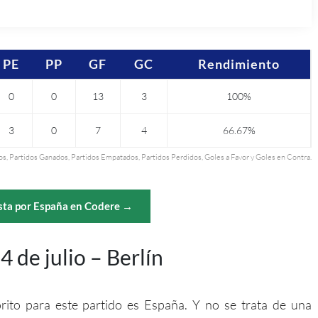
PE
PP
GF
GC
Rendimiento
0
0
13
3
100%
3
0
7
4
66.67%
s, Partidos Ganados, Partidos Empatados, Partidos Perdidos, Goles a Favor y Goles en Contra.
ta por España en Codere →
4 de julio – Berlín
rito para este partido es España. Y no se trata de una