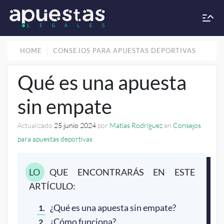
HOME
CONSEJOS PARA APUESTAS DEPORTIVAS
Qué es una apuesta
sin empate
Actualizado
25 junio 2024
por
Matías Rodríguez
en
Consejos
para apuestas deportivas
LO QUE ENCONTRARÁS EN ESTE
ARTÍCULO:
¿Qué es una apuesta sin empate?
¿Cómo funciona?