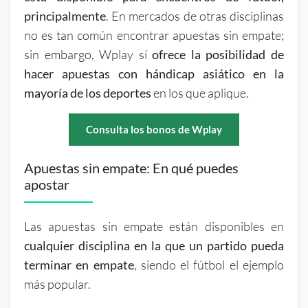
principalmente
. En mercados de otras disciplinas
no es tan común encontrar apuestas sin empate;
sin embargo, Wplay sí
ofrece la posibilidad de
hacer apuestas con hándicap asiático en la
mayoría de los deportes
en los que aplique.
Consulta los bonos de Wplay
Apuestas sin empate: En qué puedes
apostar
Las apuestas sin empate están disponibles en
cualquier disciplina en la que un partido pueda
terminar en empate
, siendo el fútbol el ejemplo
más popular.