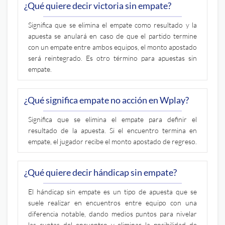
¿Qué quiere decir victoria sin empate?
Significa que se elimina el empate como resultado y la
apuesta se anulará en caso de que el partido termine
con un empate entre ambos equipos, el monto apostado
será reintegrado. Es otro término para apuestas sin
empate.
¿Qué significa empate no acción en Wplay?
Significa que se elimina el empate para definir el
resultado de la apuesta. Si el encuentro termina en
empate, el jugador recibe el monto apostado de regreso.
¿Qué quiere decir hándicap sin empate?
El hándicap sin empate es un tipo de apuesta que se
suele realizar en encuentros entre equipo con una
diferencia notable, dando medios puntos para nivelar
las cuotas del encuentro y eliminar la posibilidad de