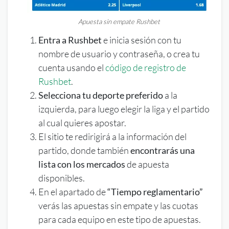
Apuesta sin empate Rushbet
Entra a Rushbet
e inicia sesión con tu
nombre de usuario y contraseña, o crea tu
cuenta usando el
código de registro de
Rushbet
.
Selecciona tu deporte preferido
a la
izquierda, para luego elegir la liga y el partido
al cual quieres apostar.
El sitio te redirigirá a la información del
partido, donde también
encontrarás una
lista con los mercados
de apuesta
disponibles.
En el apartado de
“Tiempo reglamentario”
verás las apuestas sin empate y las cuotas
para cada equipo en este tipo de apuestas.