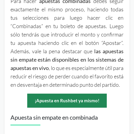
Para hacer
apuestas combinadas
debes seguir
exactamente el mismo proceso, haciendo todas
tus selecciones para luego hacer clic en
“Combinadas” en tu boleto de apuestas. Luego
sólo tendrás que introducir el monto y confirmar
tu apuesta haciendo clic en el botón “Apostar”.
Además, vale la pena destacar que
las apuestas
sin empate están disponibles en los sistemas de
apuestas en vivo
, lo que es especialmente útil para
reducir el riesgo de perder cuando el favorito está
en desventaja en determinado punto del partido.
¡Apuesta en Rushbet ya mismo!
Apuesta sin empate en combinada