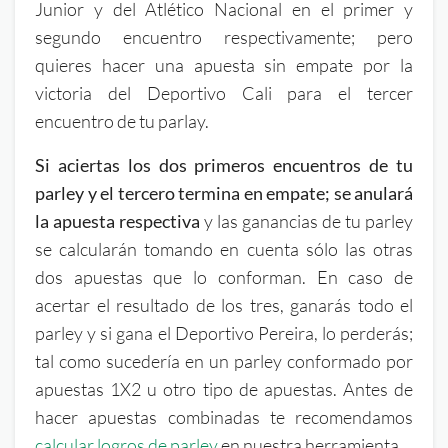
Junior y del Atlético Nacional en el primer y
segundo encuentro respectivamente; pero
quieres hacer una apuesta sin empate por la
victoria del Deportivo Cali para el tercer
encuentro de tu parlay.
Si aciertas los dos primeros encuentros de tu
parley y el tercero termina en empate; se anulará
la apuesta respectiva
y las ganancias de tu parley
se calcularán tomando en cuenta sólo las otras
dos apuestas
que lo conforman. En caso de
acertar el resultado de los tres, ganarás todo el
parley y si gana el Deportivo Pereira, lo perderás;
tal como sucedería en un parley conformado por
apuestas 1X2 u otro tipo de apuestas. Antes de
hacer apuestas combinadas te recomendamos
calcular logros de parley
en nuestra herramienta.