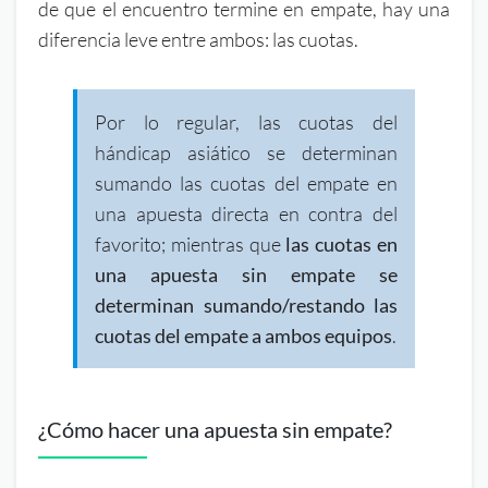
de que el encuentro termine en empate, hay una
diferencia leve entre ambos: las cuotas.
Por lo regular, las cuotas del
hándicap asiático se determinan
sumando las cuotas del empate en
una apuesta directa en contra del
favorito; mientras que
las cuotas en
una apuesta sin empate se
determinan sumando/restando las
cuotas del empate a ambos equipos
.
¿Cómo hacer una apuesta sin empate?