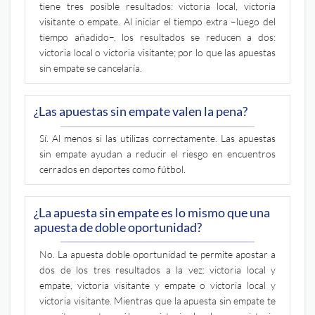
tiene tres posible resultados: victoria local, victoria
visitante o empate. Al iniciar el tiempo extra –luego del
tiempo añadido–, los resultados se reducen a dos:
victoria local o victoria visitante; por lo que las apuestas
sin empate se cancelaría.
¿Las apuestas sin empate valen la pena?
Sí. Al menos si las utilizas correctamente. Las apuestas
sin empate ayudan a reducir el riesgo en encuentros
cerrados en deportes como fútbol.
¿La apuesta sin empate es lo mismo que una
apuesta de doble oportunidad?
No. La apuesta doble oportunidad te permite apostar a
dos de los tres resultados a la vez: victoria local y
empate, victoria visitante y empate o victoria local y
victoria visitante. Mientras que la apuesta sin empate te