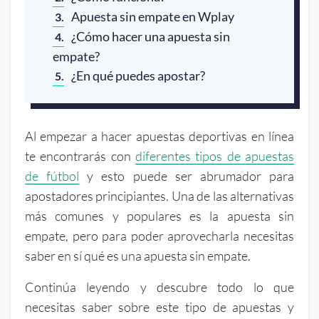
Apuesta sin empate en Wplay
¿Cómo hacer una apuesta sin
empate?
¿En qué puedes apostar?
Al empezar a hacer apuestas deportivas en línea
te encontrarás con
diferentes tipos de apuestas
de fútbol
y esto puede ser abrumador para
apostadores principiantes. Una de las alternativas
más comunes y populares es la apuesta sin
empate, pero para poder aprovecharla necesitas
saber en sí qué es una apuesta sin empate.
Continúa leyendo y descubre todo lo que
necesitas saber sobre este tipo de apuestas y