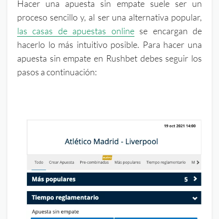
Hacer una apuesta sin empate suele ser un
proceso sencillo y, al ser una alternativa popular,
las casas de apuestas online
se encargan de
hacerlo lo más intuitivo posible. Para hacer una
apuesta sin empate en Rushbet debes seguir los
pasos a continuación: