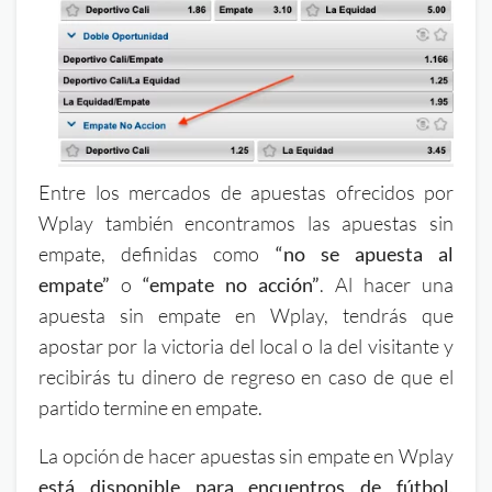
Entre los mercados de apuestas ofrecidos por
Wplay también encontramos las apuestas sin
empate, definidas como
“no se apuesta al
empate”
o
“empate no acción”
. Al hacer una
apuesta sin empate en Wplay, tendrás que
apostar por la victoria del local o la del visitante y
recibirás tu dinero de regreso en caso de que el
partido termine en empate.
La opción de hacer apuestas sin empate en Wplay
está disponible para encuentros de fútbol,