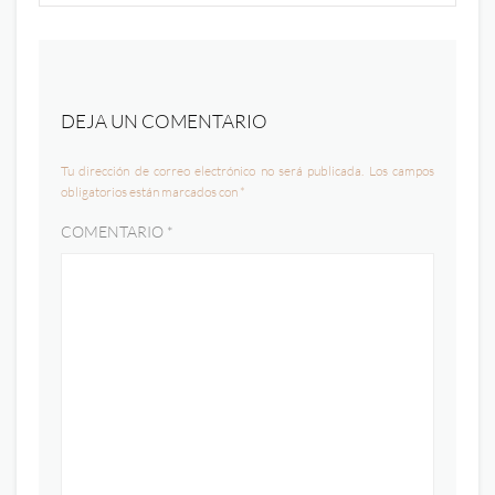
DEJA UN COMENTARIO
Tu dirección de correo electrónico no será publicada.
Los campos
obligatorios están marcados con
*
COMENTARIO
*