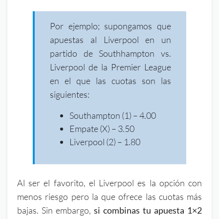
Por ejemplo; supongamos que
apuestas al Liverpool en un
partido de Southhampton vs.
Liverpool de la Premier League
en el que las cuotas son las
siguientes:
Southampton (1) – 4.00
Empate (X) – 3.50
Liverpool (2) – 1.80
Al ser el favorito, el Liverpool es la opción con
menos riesgo pero la que ofrece las cuotas más
bajas. Sin embargo,
si combinas tu apuesta 1×2