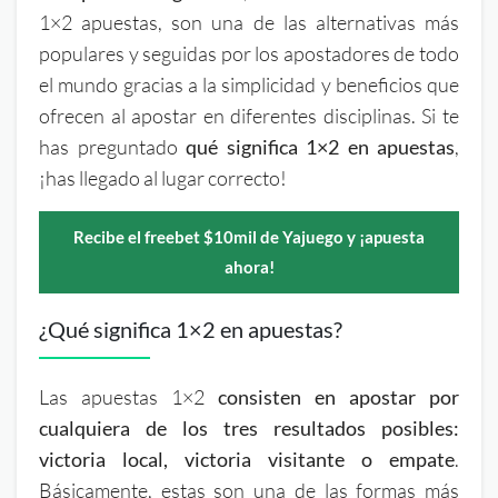
1×2 apuestas, son una de las alternativas más
populares y seguidas por los apostadores de todo
el mundo gracias a la simplicidad y beneficios que
ofrecen al apostar en diferentes disciplinas. Si te
has preguntado
qué significa 1×2 en apuestas
,
¡has llegado al lugar correcto!
Recibe el freebet $10mil de Yajuego y ¡apuesta
ahora!
¿Qué significa 1×2 en apuestas?
Las apuestas 1×2
consisten en apostar por
cualquiera de los tres resultados posibles:
victoria local, victoria visitante o empate
.
Básicamente, estas son una de las formas más