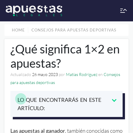
HOME
CONSEJOS PARA APUESTAS DEPORTIVAS
¿Qué significa 1×2 en
apuestas?
Actualizado
26 mayo 2023
por
Matías Rodríguez
en
Consejos
para apuestas deportivas
LO QUE ENCONTRARÁS EN ESTE
ARTÍCULO:
Las apuestas al ganador
, también conocidas como