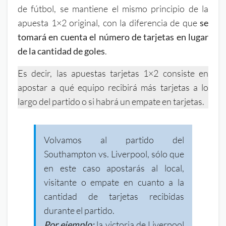
de fútbol, se mantiene el mismo principio de la
apuesta 1×2 original, con la diferencia de que
se
tomará en cuenta el número de tarjetas en lugar
de la cantidad de goles
.
Es decir, las apuestas tarjetas 1×2 consiste en
apostar a qué equipo recibirá más tarjetas a lo
largo del partido o si habrá un empate en tarjetas.
Volvamos al partido del
Southampton vs. Liverpool, sólo que
en este caso apostarás al local,
visitante o empate en cuanto a la
cantidad de tarjetas recibidas
durante el partido.
Por ejemplo:
la victoria de Liverpool