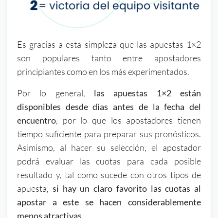
Es gracias a esta simpleza que las apuestas 1×2
son populares tanto entre apostadores
principiantes como en los más experimentados.
Por lo general,
las apuestas 1×2 están
disponibles desde días antes de la fecha del
encuentro
, por lo que los apostadores tienen
tiempo suficiente para preparar sus pronósticos.
Asimismo, al hacer su selección, el apostador
podrá evaluar las cuotas para cada posible
resultado y, tal como sucede con otros tipos de
apuesta,
si hay un claro favorito las cuotas al
apostar a este se hacen considerablemente
menos atractivas
.