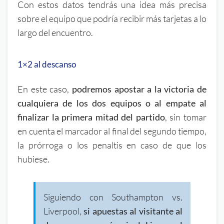
Con estos datos tendrás una idea más precisa
sobre el equipo que podría recibir más tarjetas a lo
largo del encuentro.
1×2 al descanso
En este caso,
podremos apostar a la victoria de
cualquiera de los dos equipos o al empate al
finalizar la primera mitad del partido
, sin tomar
en cuenta el marcador al final del segundo tiempo,
la prórroga o los penaltis en caso de que los
hubiese.
Siguiendo con Southampton vs.
Liverpool,
si apuestas al visitante al