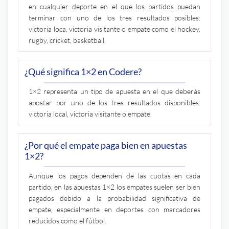
en cualquier deporte en el que los partidos puedan
terminar con uno de los tres resultados posibles:
victoria loca, victoria visitante o empate como el hockey,
rugby, cricket, basketball.
¿Qué significa 1×2 en Codere?
1×2 representa un tipo de apuesta en el que deberás
apostar por uno de los tres resultados disponibles:
victoria local, victoria visitante o empate.
¿Por qué el empate paga bien en apuestas
1×2?
Aunque los pagos dependen de las cuotas en cada
partido, en las apuestas 1×2 los empates suelen ser bien
pagados debido a la probabilidad significativa de
empate, especialmente en deportes con marcadores
reducidos como el fútbol.