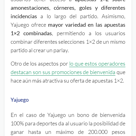
amonestaciones, córneres, goles y diferentes
incidencias
a lo largo del partido. Asimismo,
Yajuego ofrece
mayor variedad en las apuestas
1×2 combinadas
, permitiendo a los usuarios
combinar diferentes selecciones 1×2 de un mismo
partido al crear un parlay.
Otro de los aspectos por
lo que estos operadores
destacan son sus promociones de bienvenida
que
hace aún más atractiva su oferta de apuestas 1×2.
Yajuego
En el caso de Yajuego un bono de bienvenida
100% para deportes da al usuario la posibilidad de
ganar hasta un máximo de 200.000 pesos