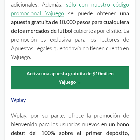
adicionales. Además,
sólo con nuestro código
promocional Yajuego
se puede obtener
una
apuesta gratuita de 10.000 pesos para cualquiera
de los mercados de fútbol
cubiertos por el sitio. La
promoción es exclusiva para los lectores de
Apuestas Legales que todavía no tienen cuenta en
Yajuego.
Activa una apuesta gratuita de $10mil en
Yajuego →
Wplay
Wplay, por su parte, ofrece la promoción de
bienvenida para los usuarios nuevos en
un bono
debut del 100% sobre el primer depósito,