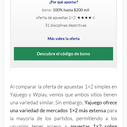
bono:
100% hasta $200 mil
oferta de apuestas 1×2: ★★★★☆
31 disciplinas deportivas
Descubre el código de bono
Al comparar la oferta de apuestas 1×2 simples en
Yajuego y Wplay, vemos que ambos sitios tienen
una variedad similar. Sin embargo,
Yajuego ofrece
una variedad de mercados 1×2 más extensa
para
la mayoría de los partidos, permitiendo a los
usuarios tener acceso a
apuestas 1×2 sobre