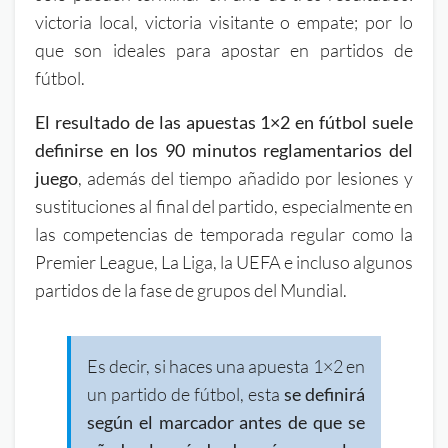
victoria local, victoria visitante o empate; por lo
que son ideales para apostar en partidos de
fútbol.
El resultado de las apuestas 1×2 en fútbol suele
definirse en los 90 minutos reglamentarios del
juego
, además del tiempo añadido por lesiones y
sustituciones al final del partido, especialmente en
las competencias de temporada regular como la
Premier League, La Liga, la UEFA e incluso algunos
partidos de la fase de grupos del Mundial.
Es decir, si haces una apuesta 1×2 en
un partido de fútbol, esta
se definirá
según el marcador antes de que se