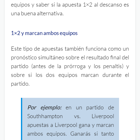
equipos y saber si la apuesta 1×2 al descanso es
una buena alternativa.
1×2 y marcan ambos equipos
Este tipo de apuestas también funciona como un
pronóstico simultáneo sobre el resultado final del
partido (antes de la prórroga y los penaltis) y
sobre si los dos equipos marcan durante el
partido.
Por ejemplo:
en un partido de
Southhampton vs. Liverpool
apuestas a Liverpool gana y marcan
ambos equipos. Ganarás si tanto