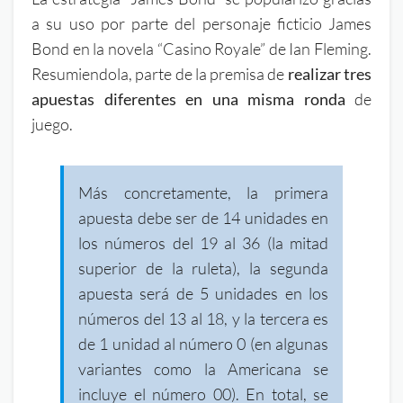
a su uso por parte del personaje ficticio James
Bond en la novela “Casino Royale” de Ian Fleming.
Resumiendola, parte de la premisa de
realizar tres
apuestas diferentes en una misma ronda
de
juego.
Más concretamente, la primera
apuesta debe ser de 14 unidades en
los números del 19 al 36 (la mitad
superior de la ruleta), la segunda
apuesta será de 5 unidades en los
números del 13 al 18, y la tercera es
de 1 unidad al número 0 (en algunas
variantes como la Americana se
incluye el número 00). En total, se