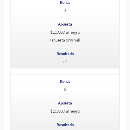
4
$10.000 al negro
(apuesta original)
✅
5
$20.000 al negro