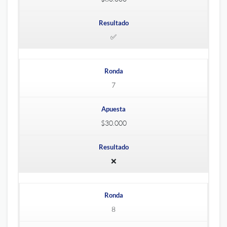
✅
7
$30.000
❌
8