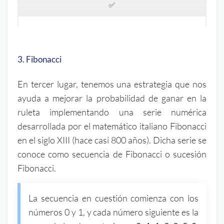
✅
3. Fibonacci
En tercer lugar, tenemos una estrategia que nos
ayuda a mejorar la probabilidad de ganar en la
ruleta implementando una serie numérica
desarrollada por el matemático italiano Fibonacci
en el siglo XIII (hace casi 800 años). Dicha serie se
conoce como secuencia de Fibonacci o sucesión
Fibonacci.
La secuencia en cuestión comienza con los
números 0 y 1, y cada número siguiente es la