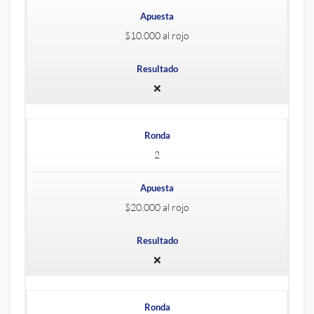
$10.000 al rojo
❌
2
$20.000 al rojo
❌