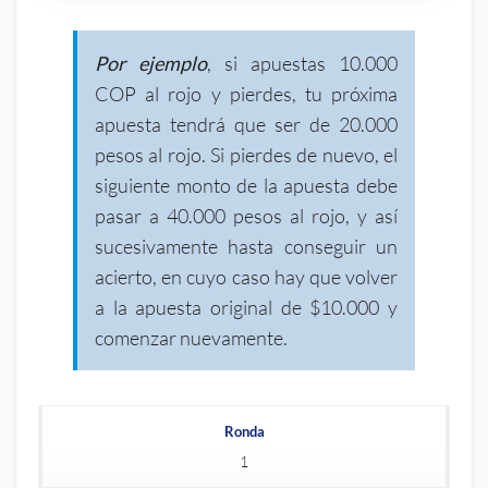
Por ejemplo
, si apuestas 10.000
COP al rojo y pierdes, tu próxima
apuesta tendrá que ser de 20.000
pesos al rojo. Si pierdes de nuevo, el
siguiente monto de la apuesta debe
pasar a 40.000 pesos al rojo, y así
sucesivamente hasta conseguir un
acierto, en cuyo caso hay que volver
a la apuesta original de $10.000 y
comenzar nuevamente.
1