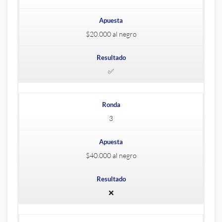
$20.000 al negro
✅
3
$40.000 al negro
❌