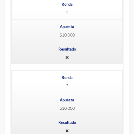
1
$10.000
❌
2
$10.000
❌