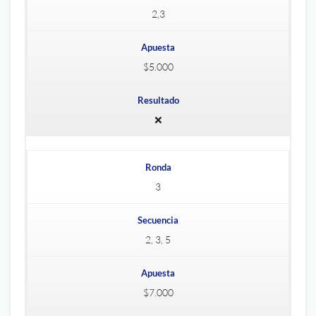
2,3
$5.000
❌
3
2, 3, 5
$7.000