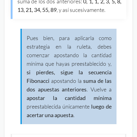
suma de los dos anteriores:
0, 1, 1, 2, 3, 5, 8,
13, 21, 34, 55, 89
, y así sucesivamente.
Pues bien, para aplicarla como
estrategia en la ruleta, debes
comenzar apostando la cantidad
mínima que hayas preestablecido y,
si pierdes, sigue la secuencia
Fibonacci
apostando la
suma de las
dos apuestas anteriores
. Vuelve a
apostar la cantidad mínima
preestablecida únicamente
luego de
acertar una apuesta
.