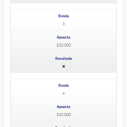
3
$20.000
❌
4
$30.000