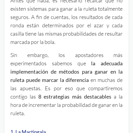
Antes que nada, es necesario recalcar que no
existen sistemas para ganar a la ruleta totalmente
seguros. A fin de cuentas, los resultados de cada
ronda están determinados por el azar y cada
casilla tiene las mismas probabilidades de resultar
marcada por la bola.
Sin embargo, los apostadores más
experimentados sabemos que
la adecuada
implementación de métodos para ganar en la
ruleta puede marcar la diferencia
en muchas de
las apuestas. Es por eso que compartiremos
contigo las
8 estrategias más destacables
a la
hora de incrementar la probabilidad de ganar en la
ruleta.
1. La Martingala