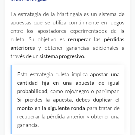
La estrategia de la Martingala es un sistema de
apuestas que se utiliza comúnmente en juegos
entre los apostadores experimentados de la
ruleta. Su objetivo es
recuperar las pérdidas
anteriores
y obtener ganancias adicionales a
través de
un sistema progresivo
.
Esta estrategia ruleta implica
apostar una
cantidad fija en una apuesta de igual
probabilidad
, como rojo/negro o par/impar.
Si pierdes la apuesta, debes duplicar el
monto en la siguiente ronda
para tratar de
recuperar la pérdida anterior y obtener una
ganancia.