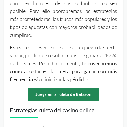
ganar en la ruleta del casino tanto como sea
posible. Para ello abordaremos las estrategias
más prometedoras, los trucos más populares y los
tipos de apuestas con mayores probabilidades de
cumplirse.
Eso sí, ten presente que este es un juego de suerte
y azar, por lo que resulta imposible ganar el 100%
de las veces. Pero, básicamente,
te enseñaremos
como apostar en la ruleta para ganar con más
frecuencia
y/o minimizar las pérdidas.
Juega en la ruleta de Betsson
Estrategias ruleta del casino online