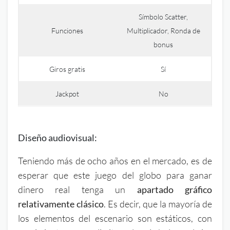
Símbolo Scatter,
Funciones
Multiplicador, Ronda de
bonus
Giros gratis
Sí
Jackpot
No
Diseño audiovisual:
Teniendo más de ocho años en el mercado, es de
esperar que este juego del globo para ganar
dinero real tenga un
apartado gráfico
relativamente clásico
. Es decir, que la mayoría de
los elementos del escenario son estáticos, con