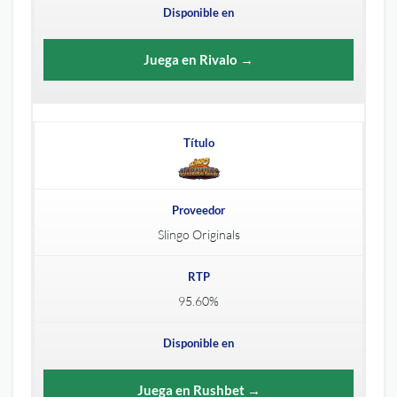
Juega en Rivalo →
Slingo Originals
95.60%
Juega en Rushbet →