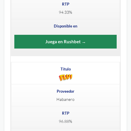
94.33%
Juega en Rushbet →
Habanero
96.88%