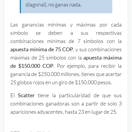
diagonal), no ganas nada.
Las ganancias mínimas y máximas por cada
símbolo se deben a sus respectivas
combinaciones mínimas de 7 símbolos con la
apuesta mínima de 75 COP
, y sus combinaciones
máximas de 25 símbolos con la
apuesta máxima
de $150.000 COP
. Por ejemplo, para recibir la
ganancia de $250.000 millones, tienes que acertar
25 globos rojos en un giro de $150.000 pesos.
El
Scatter
tiene la particularidad de que sus
combinaciones ganadoras son a partir de solo 3
apariciones adyacentes, hasta 23 en lugar de 25.