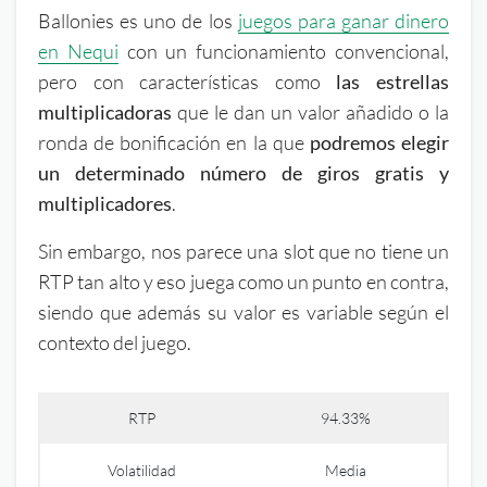
Ballonies es uno de los
juegos para ganar dinero
en Nequi
con un funcionamiento convencional,
pero con características como
las estrellas
multiplicadoras
que le dan un valor añadido o la
ronda de bonificación en la que
podremos elegir
un determinado número de giros gratis y
multiplicadores
.
Sin embargo, nos parece una slot que no tiene un
RTP tan alto y eso juega como un punto en contra,
siendo que además su valor es variable según el
contexto del juego.
RTP
94.33%
Volatilidad
Media