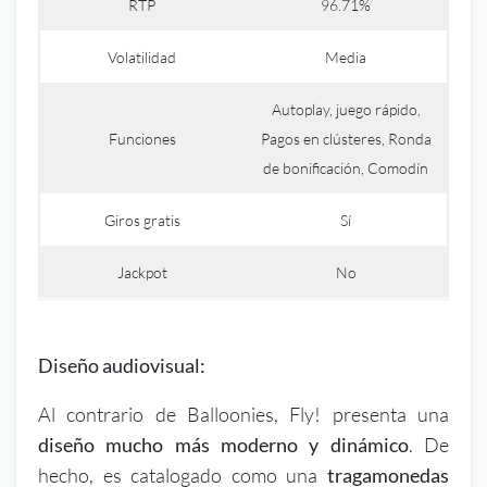
RTP
96.71%
Volatilidad
Media
Autoplay, juego rápido,
Funciones
Pagos en clústeres, Ronda
de bonificación, Comodín
Giros gratis
Sí
Jackpot
No
Diseño audiovisual:
Al contrario de Balloonies, Fly! presenta una
diseño mucho más moderno y dinámico
. De
hecho, es catalogado como una
tragamonedas