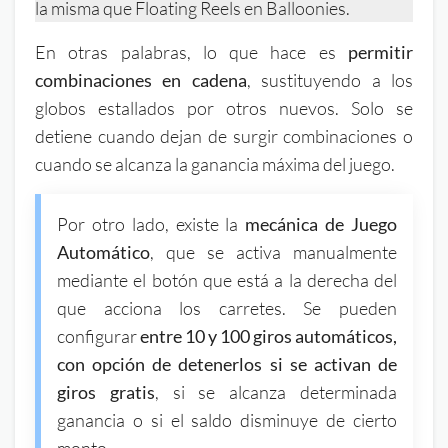
la misma que Floating Reels en Balloonies.
En otras palabras, lo que hace es
permitir
combinaciones en cadena
, sustituyendo a los
globos estallados por otros nuevos. Solo se
detiene cuando dejan de surgir combinaciones o
cuando se alcanza la ganancia máxima del juego.
Por otro lado, existe la
mecánica de Juego
Automático
, que se activa manualmente
mediante el botón que está a la derecha del
que acciona los carretes. Se pueden
configurar
entre 10 y 100 giros automáticos,
con opción de detenerlos si se activan de
giros gratis
, si se alcanza determinada
ganancia o si el saldo disminuye de cierto