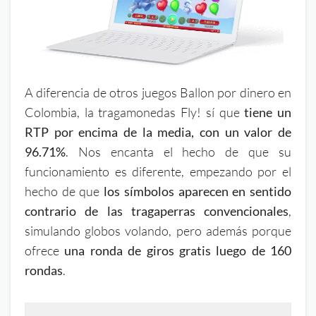
A diferencia de otros juegos Ballon por dinero en
Colombia, la tragamonedas Fly! sí que
tiene un
RTP por encima de la media, con un valor de
96.71%
. Nos encanta el hecho de que su
funcionamiento es diferente, empezando por el
hecho de que
los símbolos aparecen en sentido
contrario de las tragaperras convencionales
,
simulando globos volando, pero además porque
ofrece
una ronda de giros gratis luego de 160
rondas
.